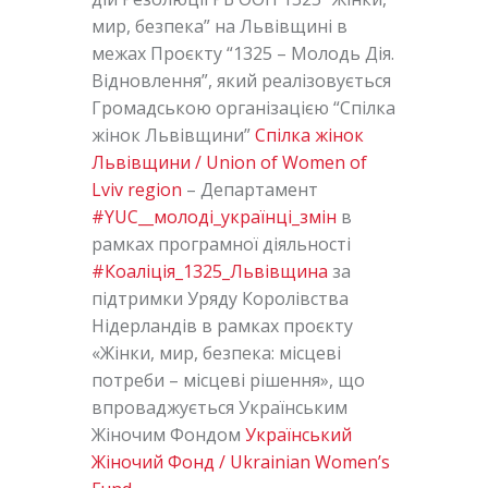
мир, безпека” на Львівщині в
межах Проєкту “1325 – Молодь Дія.
Відновлення”, який реалізовується
Громадською організацією “Спілка
жінок Львівщини”
Спілка жінок
Львівщини / Union of Women of
Lviv region
– Департамент
#YUC__молоді_українці_змін
в
рамках програмної діяльності
#Коаліція_1325_Львівщина
за
підтримки Уряду Королівства
Нідерландів в рамках проєкту
«Жінки, мир, безпека: місцеві
потреби – місцеві рішення», що
впроваджується Українським
Жіночим Фондом
Український
Жіночий Фонд / Ukrainian Women’s